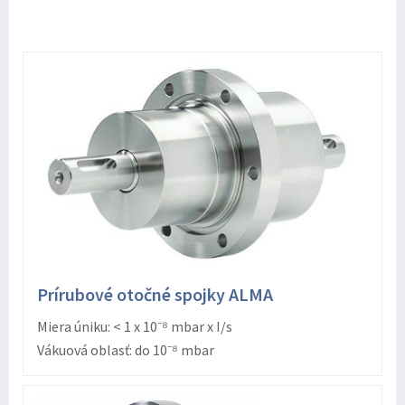
Prírubové otočné spojky ALMA
Miera úniku: < 1 x 10⁻⁸ mbar x I/s
Vákuová oblasť: do 10⁻⁸ mbar