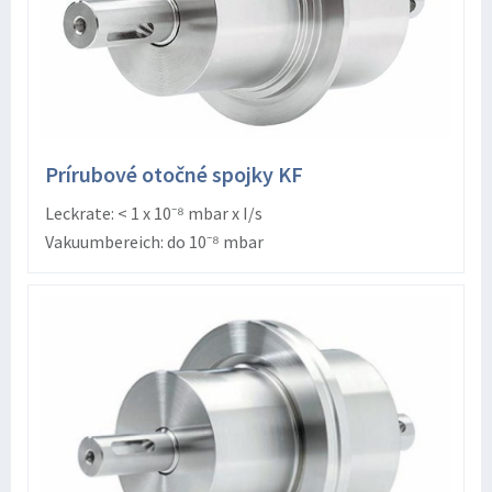
Prírubové otočné spojky KF
Leckrate: < 1 x 10⁻⁸ mbar x I/s
Vakuumbereich: do 10⁻⁸ mbar