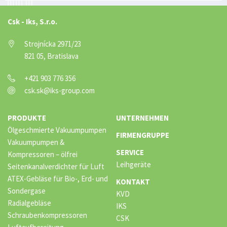
Csk - Iks, S.r.o.
Strojnícka 2971/23
821 05, Bratislava
+421 903 776 356
csk.sk@iks-group.com
PRODUKTE
UNTERNEHMEN
Ölgeschmierte Vakuumpumpen
FIRMENGRUPPE
Vakuumpumpen &
SERVICE
Kompressoren – ölfrei
Leihgeräte
Seitenkanalverdichter für Luft
ATEX-Gebläse für Bio-, Erd- und
KONTAKT
Sondergase
KVD
Radialgebläse
IKS
Schraubenkompressoren
CSK