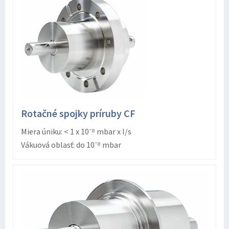
Rotačné spojky príruby CF
Miera úniku: < 1 x 10⁻⁸ mbar x I/s
Vákuová oblasť: do 10⁻⁸ mbar