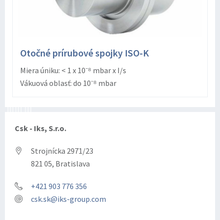
Otočné prírubové spojky ISO-K
Miera úniku: < 1 x 10⁻⁸ mbar x I/s
Vákuová oblasť: do 10⁻⁸ mbar
Csk - Iks, S.r.o.
Strojnícka 2971/23
821 05, Bratislava
+421 903 776 356
csk.sk@iks-group.com