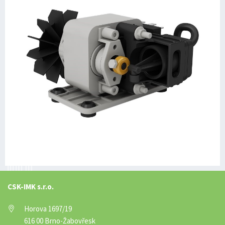
CSK-IMK s.r.o.
Horova 1697/19
616 00 Brno-Žabovřesk