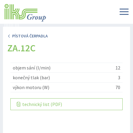
PÍSTOVÁ ČERPADLA
ZA.12C
objem sání (l/min)
12
konečný tlak (bar)
3
výkon motoru (W)
70
technický list (PDF)