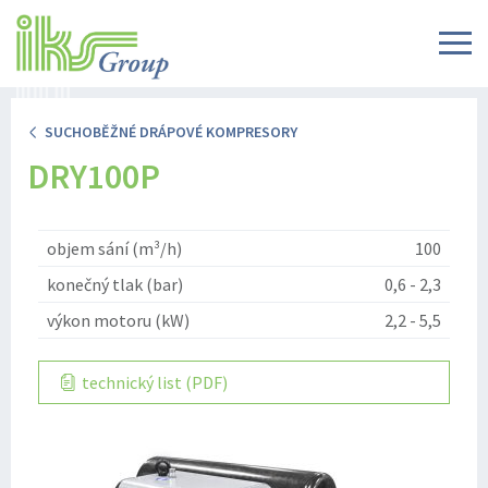
SUCHOBĚŽNÉ DRÁPOVÉ KOMPRESORY
DRY100P
objem sání (m³/h)
100
konečný tlak (bar)
0,6 - 2,3
výkon motoru (kW)
2,2 - 5,5
technický list (PDF)