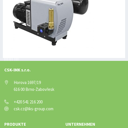
CSK-IMK s.r.o.
Horova 1697/19
616 00 Brno-Žabovřesk
+420 541 216 200
csk.cz@iks-group.com
PRODUKTE
UNTERNEHMEN