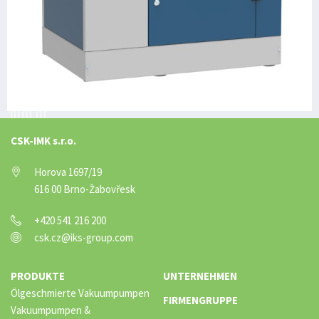
CSK-IMK s.r.o.
Horova 1697/19
616 00 Brno-Žabovřesk
+420 541 216 200
csk.cz@iks-group.com
PRODUKTE
UNTERNEHMEN
Ölgeschmierte Vakuumpumpen
FIRMENGRUPPE
Vakuumpumpen &