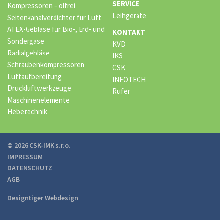
SERVICE
Kompressoren – ölfrei
Leihgeräte
Seitenkanalverdichter für Luft
ATEX-Gebläse für Bio-, Erd- und
KONTAKT
Sondergase
KVD
Radialgebläse
IKS
Schraubenkompressoren
CSK
Luftaufbereitung
INFOTECH
Druckluftwerkzeuge
Rufer
Maschinenelemente
Hebetechnik
© 2026 CSK-IMK s.r.o.
IMPRESSUM
DATENSCHUTZ
AGB
Designtiger Webdesign