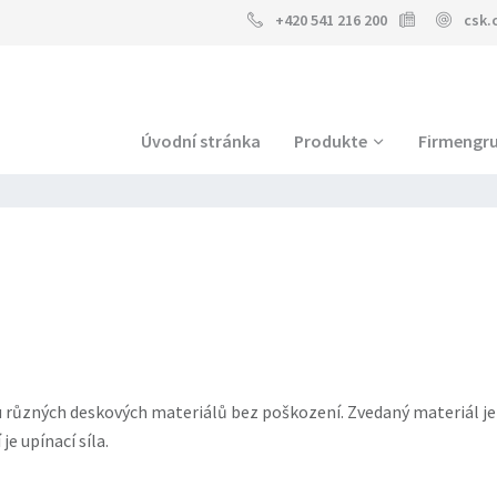
+420 541 216 200
csk.
Úvodní stránka
Produkte
Firmengr
u různých deskových materiálů bez poškození. Zvedaný materiál j
e upínací síla.