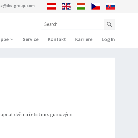
cz@iks-group.com
uppe
Service
Kontakt
Karriere
Log In
e upnut dvěma čelistmi s gumovými