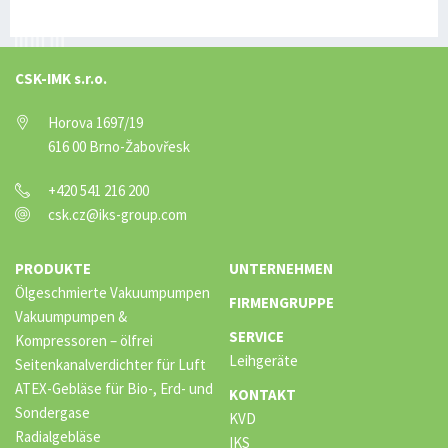
CSK-IMK s.r.o.
Horova 1697/19
616 00 Brno-Žabovřesk
+420 541 216 200
csk.cz@iks-group.com
PRODUKTE
UNTERNEHMEN
Ölgeschmierte Vakuumpumpen
FIRMENGRUPPE
Vakuumpumpen &
SERVICE
Kompressoren – ölfrei
Leihgeräte
Seitenkanalverdichter für Luft
ATEX-Gebläse für Bio-, Erd- und
KONTAKT
Sondergase
KVD
Radialgebläse
IKS