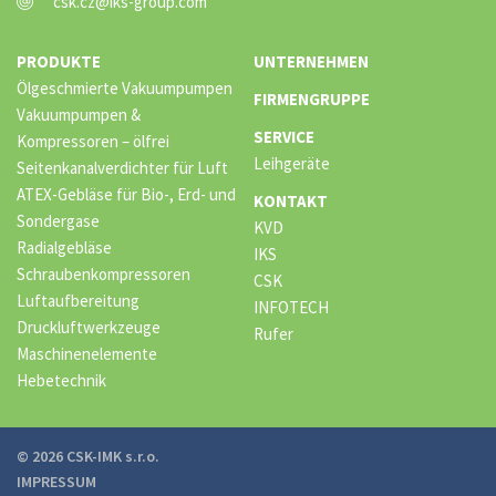
csk.cz@iks-group.com
PRODUKTE
UNTERNEHMEN
Ölgeschmierte Vakuumpumpen
FIRMENGRUPPE
Vakuumpumpen &
SERVICE
Kompressoren – ölfrei
Leihgeräte
Seitenkanalverdichter für Luft
ATEX-Gebläse für Bio-, Erd- und
KONTAKT
Sondergase
KVD
Radialgebläse
IKS
Schraubenkompressoren
CSK
Luftaufbereitung
INFOTECH
Druckluftwerkzeuge
Rufer
Maschinenelemente
Hebetechnik
© 2026 CSK-IMK s.r.o.
IMPRESSUM