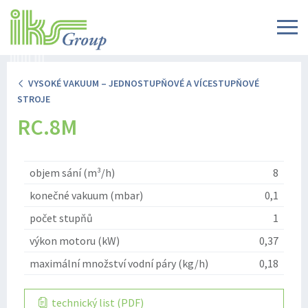
VYSOKÉ VAKUUM – JEDNOSTUPŇOVÉ A VÍCESTUPŇOVÉ
STROJE
RC.8M
objem sání (m³/h)
8
konečné vakuum (mbar)
0,1
počet stupňů
1
výkon motoru (kW)
0,37
maximální množství vodní páry (kg/h)
0,18
technický list (PDF)