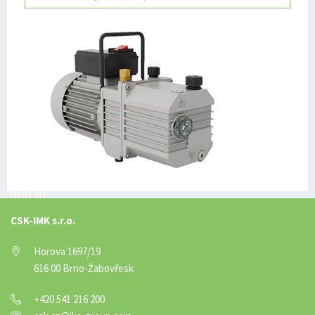
CSK-IMK s.r.o.
Horova 1697/19
616 00 Brno-Žabovřesk
+420 541 216 200