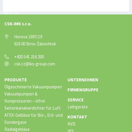
CSK-IMK s.r.o.
Horova 1697/19
616 00 Brno-Žabovřesk
+420 541 216 200
csk.cz@iks-group.com
PRODUKTE
UNTERNEHMEN
Ölgeschmierte Vakuumpumpen
FIRMENGRUPPE
Vakuumpumpen &
SERVICE
Kompressoren – ölfrei
Leihgeräte
Seitenkanalverdichter für Luft
ATEX-Gebläse für Bio-, Erd- und
KONTAKT
Sondergase
KVD
Radialgebläse
IKS