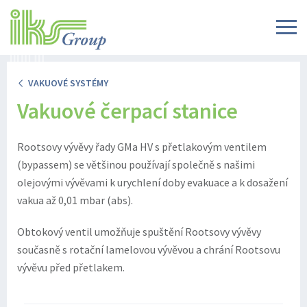
VAKUOVÉ SYSTÉMY
Vakuové čerpací stanice
Rootsovy vývěvy řady GMa HV s přetlakovým ventilem
(bypassem) se většinou používají společně s našimi
olejovými vývěvami k urychlení doby evakuace a k dosažení
vakua až 0,01 mbar (abs).
Obtokový ventil umožňuje spuštění Rootsovy vývěvy
současně s rotační lamelovou vývěvou a chrání Rootsovu
vývěvu před přetlakem.