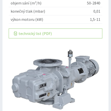
objem sání (m³/h)
50-2840
konečný tlak (mbar)
0,01
výkon motoru (kW)
1,5-11
technický list (PDF)