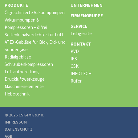
PRODUKTE
UNTERNEHMEN
Ölgeschmierte Vakuumpumpen
FIRMENGRUPPE
Vakuumpumpen &
SERVICE
Kompressoren – ölfrei
Leihgeräte
Seitenkanalverdichter für Luft
ATEX-Gebläse für Bio-, Erd- und
KONTAKT
Sondergase
KVD
Radialgebläse
IKS
Schraubenkompressoren
CSK
Luftaufbereitung
INFOTECH
Druckluftwerkzeuge
Rufer
Maschinenelemente
Hebetechnik
© 2026 CSK-IMK s.r.o.
IMPRESSUM
DATENSCHUTZ
AGB