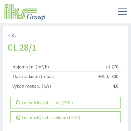
CL
CL 28/1
objem sání (m³/h)
až 270
tlak / vakuum (mbar)
+400/-300
výkon motoru (kW)
4,0
technický list - tlak (PDF)
technický list - vakuum (PDF)