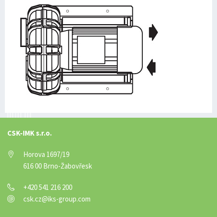
CSK-IMK s.r.o.
Horova 1697/19
616 00 Brno-Žabovřesk
+420 541 216 200
csk.cz@iks-group.com