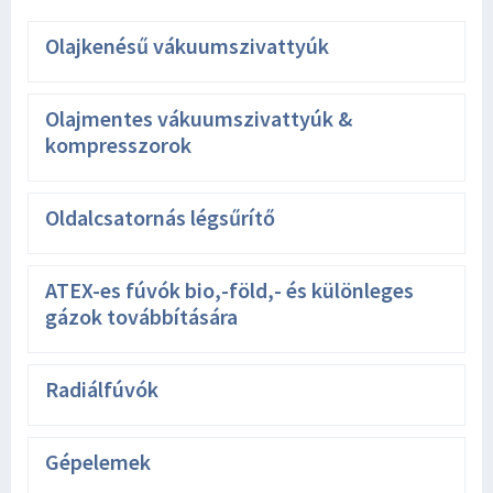
Olajkenésű vákuumszivattyúk
Olajmentes vákuumszivattyúk &
kompresszorok
Oldalcsatornás légsűrítő
ATEX-es fúvók bio,-föld,- és különleges
gázok továbbítására
Radiálfúvók
Gépelemek