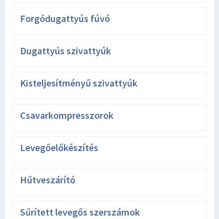
Forgódugattyús fúvó
Dugattyús szivattyúk
Kisteljesítményű szivattyúk
Csavarkompresszorok
Levegőelőkészítés
Hűtveszárító
Sűrített levegős szerszámok