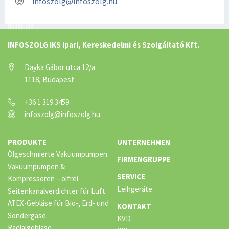
infoszolg@infoszolg.hu
INFOSZOLG IKS Ipari, Kereskedelmi és Szolgáltató Kft.
Dayka Gábor utca 12/a
1118, Budapest
+36 1 319 3459
infoszolg@infoszolg.hu
PRODUKTE
UNTERNEHMEN
Ölgeschmierte Vakuumpumpen
FIRMENGRUPPE
Vakuumpumpen &
SERVICE
Kompressoren – ölfrei
Leihgeräte
Seitenkanalverdichter für Luft
ATEX-Gebläse für Bio-, Erd- und
KONTAKT
Sondergase
KVD
Radialgebläse