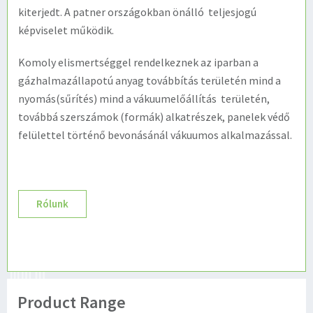
kiterjedt. A patner országokban önálló teljesjogú
képviselet működik.
Komoly elismertséggel rendelkeznek az iparban a
gázhalmazállapotú anyag továbbítás területén mind a
nyomás(sűrítés) mind a vákuumelőállítás területén,
továbbá szerszámok (formák) alkatrészek, panelek védő
felülettel történő bevonásánál vákuumos alkalmazással.
Rólunk
Product Range