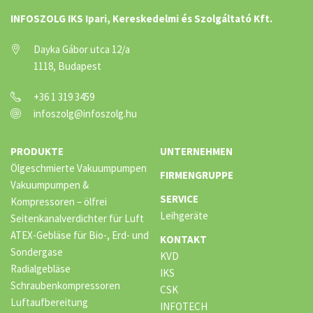
INFOSZOLG IKS Ipari, Kereskedelmi és Szolgáltató Kft.
Dayka Gábor utca 12/a
1118, Budapest
+36 1 319 3459
infoszolg@infoszolg.hu
PRODUKTE
UNTERNEHMEN
Ölgeschmierte Vakuumpumpen
FIRMENGRUPPE
Vakuumpumpen &
SERVICE
Kompressoren – ölfrei
Leihgeräte
Seitenkanalverdichter für Luft
ATEX-Gebläse für Bio-, Erd- und
KONTAKT
Sondergase
KVD
Radialgebläse
IKS
Schraubenkompressoren
CSK
Luftaufbereitung
INFOTECH