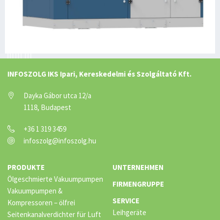
INFOSZOLG IKS Ipari, Kereskedelmi és Szolgáltató Kft.
Dayka Gábor utca 12/a
1118, Budapest
+36 1 319 3459
infoszolg@infoszolg.hu
PRODUKTE
UNTERNEHMEN
Ölgeschmierte Vakuumpumpen
FIRMENGRUPPE
Vakuumpumpen &
SERVICE
Kompressoren – ölfrei
Leihgeräte
Seitenkanalverdichter für Luft