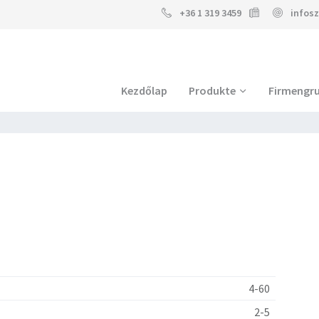
+36 1 319 3459
infos
Kezdőlap
Produkte
Firmengr
4-60
2-5