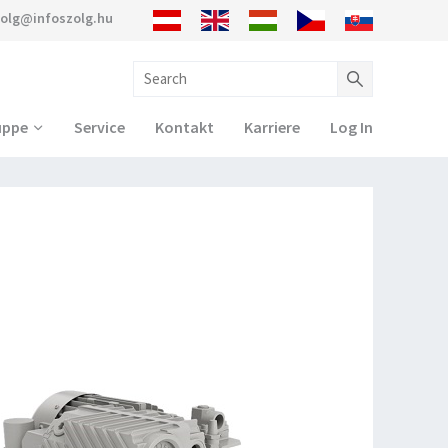
zolg@infoszolg.hu
uppe
Service
Kontakt
Karriere
Log In