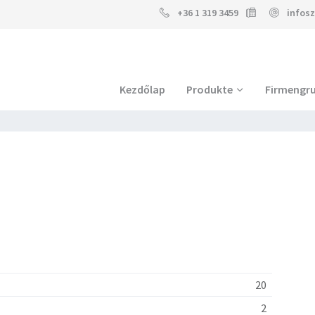
+36 1 319 3459
infos
Kezdőlap
Produkte
Firmengr
20
2