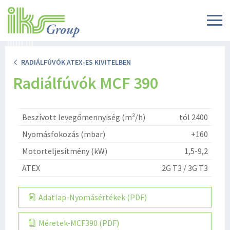
RADIÁLFÚVÓK ATEX-ES KIVITELBEN
Radiálfúvók MCF 390
Beszívott levegőmennyiség (m³/h)
tól 2400
Nyomásfokozás (mbar)
+160
Motorteljesítmény (kW)
1,5-9,2
ATEX
2G T3 / 3G T3
Adatlap-Nyomásértékek (PDF)
Méretek-MCF390 (PDF)