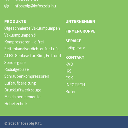
infoszolg@infoszolg.hu
PRODUKTE
UNTERNEHMEN
Ölgeschmierte Vakuumpumpen
FIRMENGRUPPE
Vakuumpumpen &
SERVICE
Kompressoren – ölfrei
Leihgeräte
Seitenkanalverdichter für Luft
ATEX-Gebläse für Bio-, Erd- und
KONTAKT
Sondergase
KVD
Radialgebläse
IKS
Schraubenkompressoren
CSK
Luftaufbereitung
INFOTECH
Druckluftwerkzeuge
Rufer
Maschinenelemente
Hebetechnik
© 2026 Infoszolg Kft.