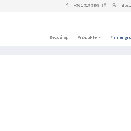
+36 1 319 3459
infos
Kezdőlap
Produkte
Firmengr