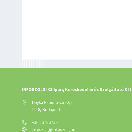
INFOSZOLG IKS Ipari, Kereskedelmi és Szolgáltató Kft
Dayka Gábor utca 12/a
1118, Budapest
+36 1 319 3459
infoszolg@infoszolg.hu