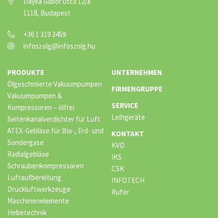
Dayka Gábor utca 12/a
1118, Budapest
+36 1 319 3459
infoszolg@infoszolg.hu
PRODUKTE
UNTERNEHMEN
Ölgeschmierte Vakuumpumpen
FIRMENGRUPPE
Vakuumpumpen &
SERVICE
Kompressoren – ölfrei
Leihgeräte
Seitenkanalverdichter für Luft
ATEX-Gebläse für Bio-, Erd- und
KONTAKT
Sondergase
KVD
Radialgebläse
IKS
Schraubenkompressoren
CSK
Luftaufbereitung
INFOTECH
Druckluftwerkzeuge
Rufer
Maschinenelemente
Hebetechnik