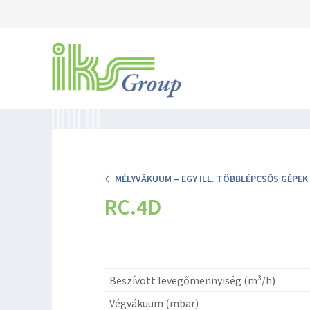
MÉLYVÁKUUM – EGY ILL. TÖBBLÉPCSŐS GÉPEK
RC.4D
Beszívott levegőmennyiség (m³/h)
Végvákuum (mbar)