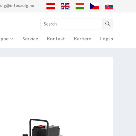
zolg@infoszolg.hu
uppe
Service
Kontakt
Karriere
Log In