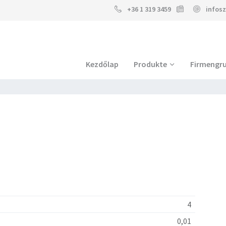
+36 1 319 3459
infos
Kezdőlap
Produkte
Firmengr
4
0,01