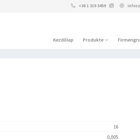
+36 1 319 3459
infos
Kezdőlap
Produkte
Firmengr
16
0,005