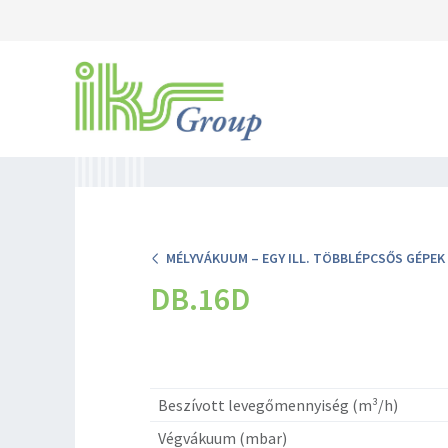
MÉLYVÁKUUM – EGY ILL. TÖBBLÉPCSŐS GÉPEK
DB.16D
Beszívott levegőmennyiség (m³/h)
Végvákuum (mbar)