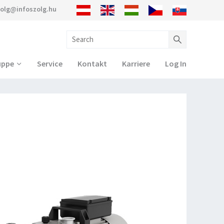
zolg@infoszolg.hu
uppe
Service
Kontakt
Karriere
Log In