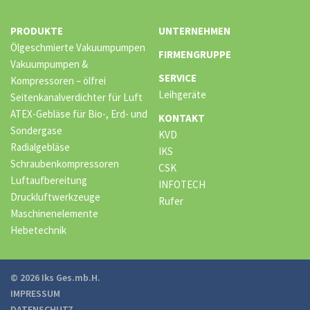
PRODUKTE
UNTERNEHMEN
Ölgeschmierte Vakuumpumpen
FIRMENGRUPPE
Vakuumpumpen &
SERVICE
Kompressoren – ölfrei
Leihgeräte
Seitenkanalverdichter für Luft
ATEX-Gebläse für Bio-, Erd- und
KONTAKT
Sondergase
KVD
Radialgebläse
IKS
Schraubenkompressoren
CSK
Luftaufbereitung
INFOTECH
Druckluftwerkzeuge
Rufer
Maschinenelemente
Hebetechnik
© 2026 Iks Ges.mb.H.
IMPRESSUM
DATENSCHUTZ