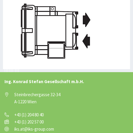
Ing. Konrad Stefan Gesellschaft m.b.H.
Steinbrechergasse 32-34
A-1220 Wien
+43 (1) 204 80 40
+43 (1) 202 57 00
iks.at@iks-group.com