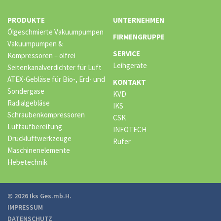
PRODUKTE
UNTERNEHMEN
Ölgeschmierte Vakuumpumpen
FIRMENGRUPPE
Vakuumpumpen &
SERVICE
Kompressoren – ölfrei
Leihgeräte
Seitenkanalverdichter für Luft
ATEX-Gebläse für Bio-, Erd- und
KONTAKT
Sondergase
KVD
Radialgebläse
IKS
Schraubenkompressoren
CSK
Luftaufbereitung
INFOTECH
Druckluftwerkzeuge
Rufer
Maschinenelemente
Hebetechnik
© 2026 Iks Ges.mb.H.
IMPRESSUM
DATENSCHUTZ