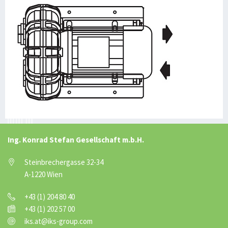
Ing. Konrad Stefan Gesellschaft m.b.H.
Steinbrechergasse 32-34
A-1220 Wien
+43 (1) 204 80 40
+43 (1) 202 57 00
iks.at@iks-group.com