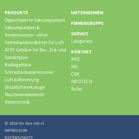
PRODUKTE
UNTERNEHMEN
Ölgeschmierte Vakuumpumpen
FIRMENGRUPPE
Vakuumpumpen &
SERVICE
Kompressoren – ölfrei
Leihgeräte
Seitenkanalverdichter für Luft
ATEX-Gebläse für Bio-, Erd- und
KONTAKT
Sondergase
KVD
Radialgebläse
IKS
Schraubenkompressoren
CSK
Luftaufbereitung
INFOTECH
Druckluftwerkzeuge
Rufer
Maschinenelemente
Hebetechnik
© 2026 Iks Ges.mb.H.
IMPRESSUM
DATENSCHUTZ