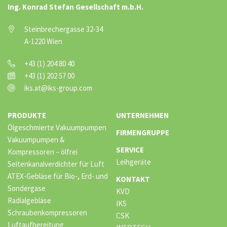
Ing. Konrad Stefan Gesellschaft m.b.H.
Steinbrechergasse 32-34
A-1220 Wien
+43 (1) 204 80 40
+43 (1) 202 57 00
iks.at@iks-group.com
PRODUKTE
UNTERNEHMEN
Ölgeschmierte Vakuumpumpen
FIRMENGRUPPE
Vakuumpumpen &
SERVICE
Kompressoren – ölfrei
Leihgeräte
Seitenkanalverdichter für Luft
ATEX-Gebläse für Bio-, Erd- und
KONTAKT
Sondergase
KVD
Radialgebläse
IKS
Schraubenkompressoren
CSK
Luftaufbereitung