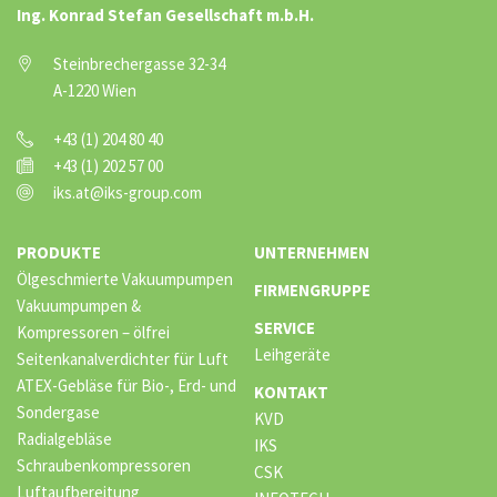
Ing. Konrad Stefan Gesellschaft m.b.H.
Steinbrechergasse 32-34
A-1220 Wien
+43 (1) 204 80 40
+43 (1) 202 57 00
iks.at@iks-group.com
PRODUKTE
UNTERNEHMEN
Ölgeschmierte Vakuumpumpen
FIRMENGRUPPE
Vakuumpumpen &
SERVICE
Kompressoren – ölfrei
Leihgeräte
Seitenkanalverdichter für Luft
ATEX-Gebläse für Bio-, Erd- und
KONTAKT
Sondergase
KVD
Radialgebläse
IKS
Schraubenkompressoren
CSK
Luftaufbereitung