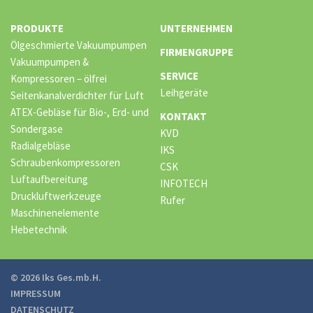
PRODUKTE
UNTERNEHMEN
Ölgeschmierte Vakuumpumpen
FIRMENGRUPPE
Vakuumpumpen &
SERVICE
Kompressoren – ölfrei
Leihgeräte
Seitenkanalverdichter für Luft
ATEX-Gebläse für Bio-, Erd- und
KONTAKT
Sondergase
KVD
Radialgebläse
IKS
Schraubenkompressoren
CSK
Luftaufbereitung
INFOTECH
Druckluftwerkzeuge
Rufer
Maschinenelemente
Hebetechnik
© 2026 Iks Ges.mb.H.
IMPRESSUM
DATENSCHUTZ