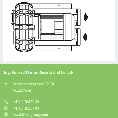
Ing. Konrad Stefan Gesellschaft m.b.H.
Steinbrechergasse 32-34
A-1220 Wien
+43 (1) 204 80 40
+43 (1) 202 57 00
iks.at@iks-group.com