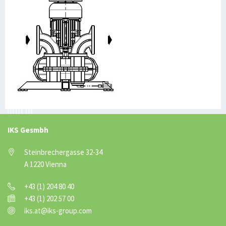
IKS Gesmbh
Steinbrechergasse 32-34
A 1220 Vienna
+43 (1) 204 80 40
+43 (1) 202 57 00
iks.at@iks-group.com