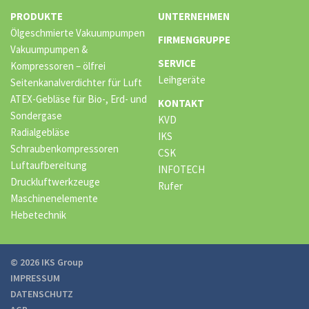
PRODUKTE
UNTERNEHMEN
Ölgeschmierte Vakuumpumpen
FIRMENGRUPPE
Vakuumpumpen &
SERVICE
Kompressoren – ölfrei
Leihgeräte
Seitenkanalverdichter für Luft
ATEX-Gebläse für Bio-, Erd- und
KONTAKT
Sondergase
KVD
Radialgebläse
IKS
Schraubenkompressoren
CSK
Luftaufbereitung
INFOTECH
Druckluftwerkzeuge
Rufer
Maschinenelemente
Hebetechnik
© 2026 IKS Group
IMPRESSUM
DATENSCHUTZ