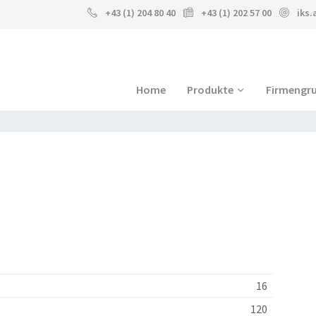
+43 (1) 204 80 40
+43 (1) 202 57 00
iks
Home
Produkte
Firmengr
16
120