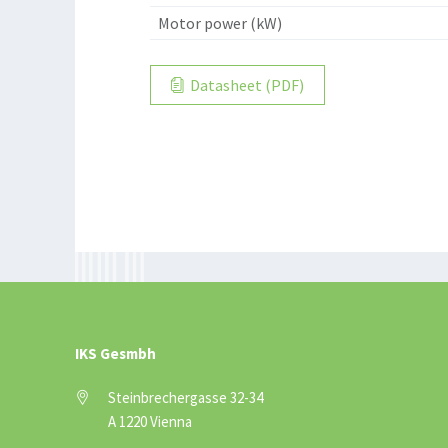
Motor power (kW)
Datasheet (PDF)
IKS Gesmbh
Steinbrechergasse 32-34
A 1220 Vienna