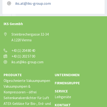
iks.at@iks-group.com
IKS Gesmbh
Steinbrechergasse 32-34
A 1220 Vienna
+43 (1) 204 80 40
+43 (1) 202 57 00
iks.at@iks-group.com
PRODUKTE
UNTERNEHMEN
Ölgeschmierte Vakuumpumpen
FIRMENGRUPPE
Vakuumpumpen &
SERVICE
Kompressoren – ölfrei
Leihgeräte
Seitenkanalverdichter für Luft
ATEX-Gebläse für Bio-, Erd- und
KONTAKT