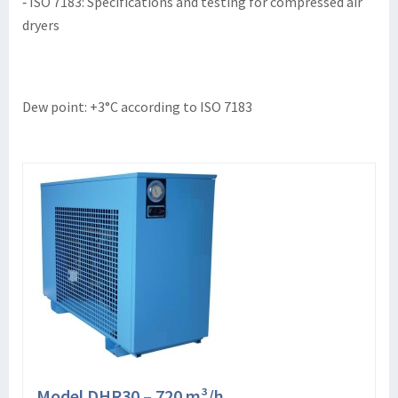
‐ ISO 7183: Specifications and testing for compressed air
dryers
Dew point: +3°C according to ISO 7183
Model DHR30 – 720 m³/h