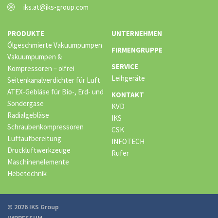
iks.at@iks-group.com
PRODUKTE
UNTERNEHMEN
Ölgeschmierte Vakuumpumpen
FIRMENGRUPPE
Vakuumpumpen &
SERVICE
Kompressoren – ölfrei
Leihgeräte
Seitenkanalverdichter für Luft
ATEX-Gebläse für Bio-, Erd- und
KONTAKT
Sondergase
KVD
Radialgebläse
IKS
Schraubenkompressoren
CSK
Luftaufbereitung
INFOTECH
Druckluftwerkzeuge
Rufer
Maschinenelemente
Hebetechnik
© 2026 IKS Group