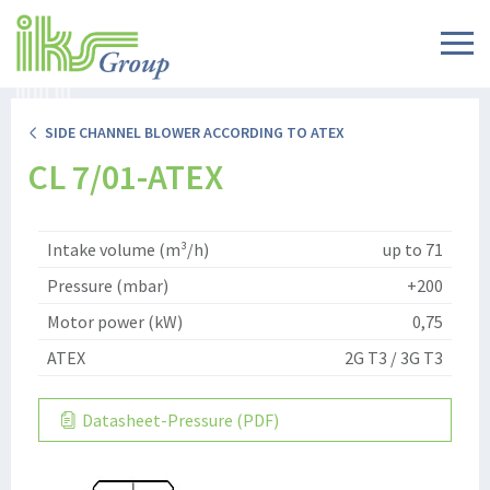
SIDE CHANNEL BLOWER ACCORDING TO ATEX
CL 7/01-ATEX
Intake volume (m³/h)
up to 71
Pressure (mbar)
+200
Motor power (kW)
0,75
ATEX
2G T3 / 3G T3
Datasheet-Pressure (PDF)