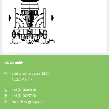
IKS Gesmbh
Steinbrechergasse 32-34
A 1220 Vienna
+43 (1) 204 80 40
+43 (1) 202 57 00
iks.at@iks-group.com