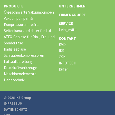
PRODUKTE
UNTERNEHMEN
Ölgeschmierte Vakuumpumpen
FIRMENGRUPPE
Vakuumpumpen &
SERVICE
Kompressoren – ölfrei
Leihgeräte
Seitenkanalverdichter für Luft
ATEX-Gebläse für Bio-, Erd- und
KONTAKT
Sondergase
KVD
Radialgebläse
IKS
Schraubenkompressoren
CSK
Luftaufbereitung
INFOTECH
Druckluftwerkzeuge
Rufer
Maschinenelemente
Hebetechnik
© 2026 IKS Group
IMPRESSUM
DATENSCHUTZ