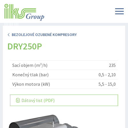
BEZOLEJOVÉ OZUBENÉ KOMPRESORY
DRY250P
Sací objem (m³/h)
235
Konečný tlak (bar)
0,5 - 2,10
Výkon motora (kW)
5,5 - 15,0
Dátový list (PDF)