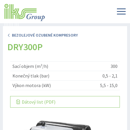
BEZOLEJOVÉ OZUBENÉ KOMPRESORY
DRY300P
Sací objem (m³/h)
300
Konečný tlak (bar)
0,5 - 2,1
Výkon motora (kW)
5,5 - 15,0
Dátový list (PDF)