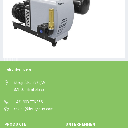
Csk - Iks, S.r.o.
Strojnícka 2971/23
821 05, Bratislava
+421 903 776 356
csk.sk@iks-group.com
PRODUKTE
UNTERNEHMEN