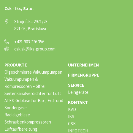
Csk - Iks, S.r.o.
Strojnícka 2971/23
821 05, Bratislava
+421 903 776 356
csk.sk@iks-group.com
PRODUKTE
UNTERNEHMEN
Ölgeschmierte Vakuumpumpen
FIRMENGRUPPE
Vakuumpumpen &
SERVICE
Kompressoren – ölfrei
Leihgeräte
Seitenkanalverdichter für Luft
ATEX-Gebläse für Bio-, Erd- und
KONTAKT
Sondergase
KVD
Radialgebläse
IKS
Schraubenkompressoren
CSK
Luftaufbereitung
INFOTECH