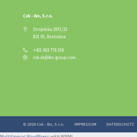
Csk - Iks, S.r.o.
Strojnícka 2971/23
821 05, Bratislava
+421 903 776 356
csk.sk@iks-group.com
© 2026 Csk - Iks, S.r.o.
IMPRESSUM
DATENSCHUTZ
Multilingual WordPress
with WPML