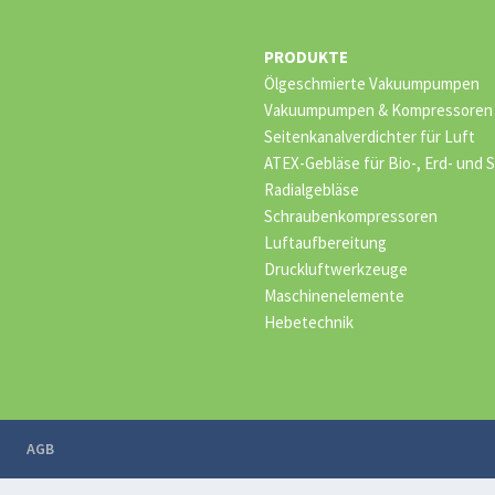
PRODUKTE
Ölgeschmierte Vakuumpumpen
Vakuumpumpen & Kompressoren –
Seitenkanalverdichter für Luft
ATEX-Gebläse für Bio-, Erd- und
Radialgebläse
Schraubenkompressoren
Luftaufbereitung
Druckluftwerkzeuge
Maschinenelemente
Hebetechnik
AGB