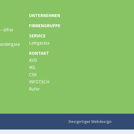
UNTERNEHMEN
FIRMENGRUPPE
 ölfrei
SERVICE
Leihgeräte
 Sondergase
KONTAKT
KVD
IKS
CSK
INFOTECH
Rufer
Designtiger Webdesign