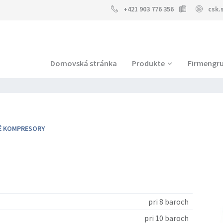
+421 903 776 356
csk.
Domovská stránka
Produkte
Firmengr
É KOMPRESORY
pri 8 baroch
pri 10 baroch