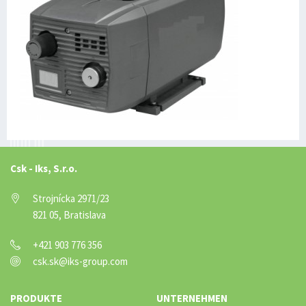
Csk - Iks, S.r.o.
Strojnícka 2971/23
821 05, Bratislava
+421 903 776 356
csk.sk@iks-group.com
PRODUKTE
UNTERNEHMEN