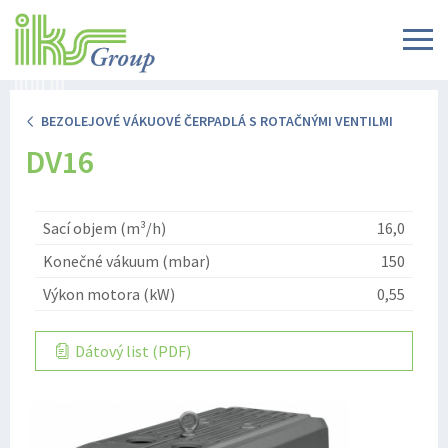
BEZOLEJOVÉ VÁKUOVÉ ČERPADLÁ S ROTAČNÝMI VENTILMI
DV16
Sací objem (m³/h)
16,0
Konečné vákuum (mbar)
150
Výkon motora (kW)
0,55
Dátový list (PDF)