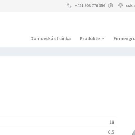
+421 903 776 356
csk.
Domovská stránka
Produkte
Firmengr
18
0,5