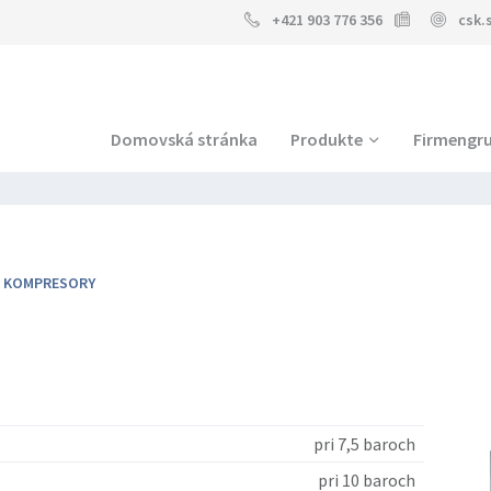
+421 903 776 356
csk.
Domovská stránka
Produkte
Firmengr
É KOMPRESORY
pri 7,5 baroch
pri 10 baroch