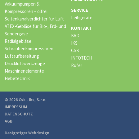
Vakuumpumpen &
SERVICE
Kompressoren – ölfrei
Leihgeräte
Seitenkanalverdichter für Luft
ATEX-Gebläse für Bio-, Erd- und
KONTAKT
Sondergase
KVD
Radialgebläse
IKS
Schraubenkompressoren
CSK
Luftaufbereitung
INFOTECH
Druckluftwerkzeuge
Rufer
Maschinenelemente
Hebetechnik
© 2026 Csk - Iks, S.r.o.
IMPRESSUM
DATENSCHUTZ
AGB
Designtiger Webdesign