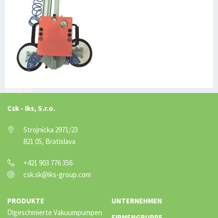
Csk - Iks, S.r.o.
Strojnícka 2971/23
821 05, Bratislava
+421 903 776 356
csk.sk@iks-group.com
PRODUKTE
UNTERNEHMEN
Ölgeschmierte Vakuumpumpen
FIRMENGRUPPE