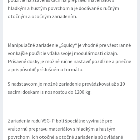
použitie na staveniskách na prepravu materiálov s
hladkým a hustým povrchom a je dodávané s ručným
otočným a otočným zariadením.
Manipulačné zariadenie „Squidy“ je vhodné pre všestranné
vonkajšie použitie vďaka svojej modulárnosti dizajn.
Prísavné dosky je možné ručne nastaviť pozdĺžne a priečne
a prispôsobiť príslušnému formátu.
S nadstavcom je možné zariadenie prevádzkovať až s 10
sacími doskami s nosnosťou do 1200 kg.
Zariadenia radu VSG-P boli špeciálne vyvinuté pre
vnútornú prepravu materiálov s hladkým a hustým
povrchom. Ich otočné a otočné zariadenia sú ovládané