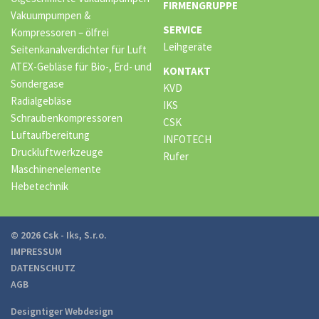
FIRMENGRUPPE
Vakuumpumpen &
SERVICE
Kompressoren – ölfrei
Leihgeräte
Seitenkanalverdichter für Luft
ATEX-Gebläse für Bio-, Erd- und
KONTAKT
Sondergase
KVD
Radialgebläse
IKS
Schraubenkompressoren
CSK
Luftaufbereitung
INFOTECH
Druckluftwerkzeuge
Rufer
Maschinenelemente
Hebetechnik
© 2026 Csk - Iks, S.r.o.
IMPRESSUM
DATENSCHUTZ
AGB
Designtiger Webdesign