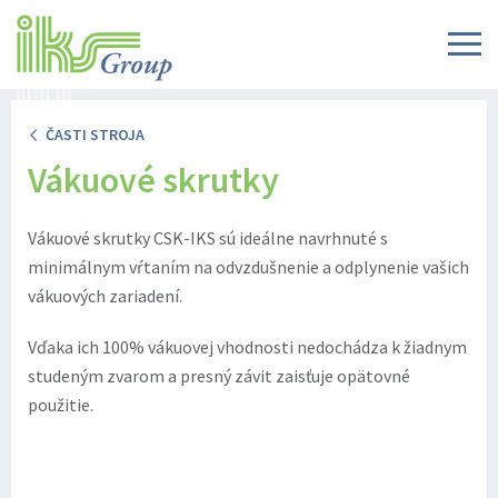
ČASTI STROJA
Vákuové skrutky
Vákuové skrutky CSK-IKS sú ideálne navrhnuté s
minimálnym vŕtaním na odvzdušnenie a odplynenie vašich
vákuových zariadení.
Vďaka ich 100% vákuovej vhodnosti nedochádza k žiadnym
studeným zvarom a presný závit zaisťuje opätovné
použitie.