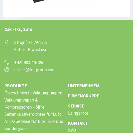
Csk - Iks, S.r.o.
Strojnícka 2971/23
821 05, Bratislava
+421 903 776 356
csk.sk@iks-group.com
PRODUKTE
UNTERNEHMEN
Ölgeschmierte Vakuumpumpen
FIRMENGRUPPE
Vakuumpumpen &
SERVICE
Kompressoren – ölfrei
Leihgeräte
Seitenkanalverdichter für Luft
ATEX-Gebläse für Bio-, Erd- und
KONTAKT
Sondergase
KVD